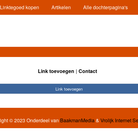
Linktegoed kopen
Artikelen
Alle dochterpagina's
Link toevoegen
Contact
Link toevoegen
ight © 2023 Onderdeel van
BaakmanMedia
&
Vrolijk Internet S